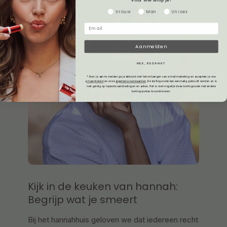
Gender
Vrouw
Man
Unisex
Aanmelden
NEE, BEDANKT
* Door je aan te melden ga je akkoord met het ontvangen van e-mailmarketing en accepteer je ons
privacybeleid
en onze
algemene voorwaarden
.
De kortingscode kan eenmalig gebruikt worden en is
niet geldig op lopende aanbiedingen en acties. Het is niet mogelijk deze kortingscode met andere
kortingscodes te combineren.
Kijk in de keuken van hannah:
Begrijp wat je smeert
Bij het hannahhuis geloven we dat iedereen recht