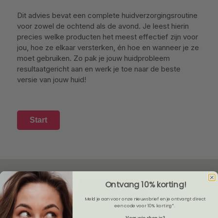
Dit advies bevat een complete huidverzorgingsroutine
voor zowel de ochtend als de avond. Je leest hierin
precies welke producten het meest effectief zijn voor
jou, hoe ze elkaar versterken, én hoe en wanneer je ze
moet gebruiken. Zo pak je jouw huidprobleem
resultaatgericht aan en werk je toe naar de beste
versie van jouw huid!
Start
Ontvang 10% korting!
Meld je aan voor onze nieuwsbrief en je ontvangt direct
een code voor 10% korting*.
Voor wie shop je?